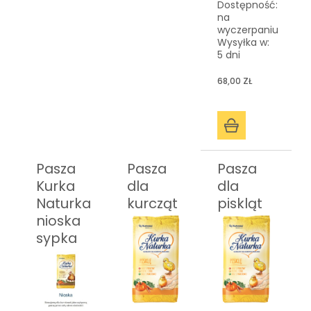
Dostępność:
na
wyczerpaniu
Wysyłka w:
5 dni
68,00 ZŁ
Pasza
Pasza
Pasza
Kurka
dla
dla
Naturka
kurcząt
piskląt
nioska
sypka