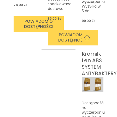
wyczerpaniu
spodziewana
74,00 ZŁ
Wysyłka w:
dostawa
5 dni
86,00 ZŁ
POWIADOM O
99,00 ZŁ
DOSTĘPNOŚCI
POWIADOM O
DOSTĘPNOŚCI
Kromilk
Len ABS
SYSTEM
ANTYBAKTERY
Dostępność:
na
wyczerpaniu