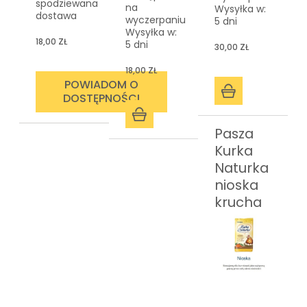
spodziewana
na
Wysyłka w:
dostawa
wyczerpaniu
5 dni
Wysyłka w:
18,00 ZŁ
5 dni
30,00 ZŁ
18,00 ZŁ
POWIADOM O
DOSTĘPNOŚCI
Pasza
Kurka
Naturka
nioska
krucha