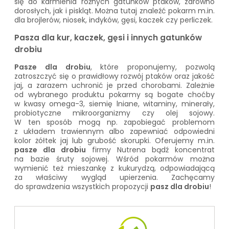
się do karmienia różnych gatunków ptaków, zarówno
dorosłych, jak i piskląt. Można tutaj znaleźć pokarm m.in.
dla brojlerów, niosek, indyków, gęsi, kaczek czy perliczek.
Pasza dla kur, kaczek, gęsi i innych gatunków
drobiu
Pasze dla drobiu
, które proponujemy, pozwolą
zatroszczyć się o prawidłowy rozwój ptaków oraz jakość
jaj, a zarazem uchronić je przed chorobami. Zależnie
od wybranego produktu pokarmy są bogate choćby
w kwasy omega-3, siemię lniane, witaminy, minerały,
probiotyczne mikroorganizmy czy olej sojowy.
W ten sposób mogą np. zapobiegać problemom
z układem trawiennym albo zapewniać odpowiedni
kolor żółtek jaj lub grubość skorupki. Oferujemy m.in.
pasze dla drobiu
firmy Nutrena bądź koncentrat
na bazie śruty sojowej. Wśród pokarmów można
wymienić też mieszankę z kukurydzą, odpowiadającą
za właściwy wygląd upierzenia. Zachęcamy
do sprawdzenia wszystkich propozycji
pasz dla drobiu
!