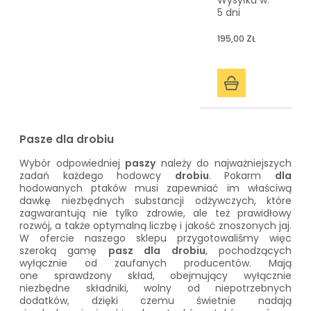
Wysyłka w:
5 dni
195,00 ZŁ
Pasze dla drobiu
Wybór odpowiedniej
paszy
należy do najważniejszych
zadań każdego hodowcy
drobiu
. Pokarm
dla
hodowanych ptaków musi zapewniać im właściwą
dawkę niezbędnych substancji odżywczych, które
zagwarantują nie tylko zdrowie, ale też prawidłowy
rozwój, a także optymalną liczbę i jakość znoszonych jaj.
W ofercie naszego sklepu przygotowaliśmy więc
szeroką gamę
pasz dla drobiu
, pochodzących
wyłącznie od zaufanych producentów. Mają
one sprawdzony skład, obejmujący wyłącznie
niezbędne składniki, wolny od niepotrzebnych
dodatków, dzięki czemu świetnie nadają