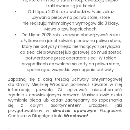
te, które nim są, a zatem rozprowadzają ciepło,
traktowane są jak kocioł.
Od 1 lipca 2024 roku wchodzi w życie zakaz
używania pieców na paliwa stałe, które
nie realizują minimalnych wymogów dla 3 klasy.
Mowa o tzw. kopciuchach.
Od 1 lipca 2028 roku zaczyna obowiązywać zakaz
użytkowania jakichkolwiek pieców na paliwa stałe,
który nie dotyczy miejsc niemających przyłącza
do sieci ciepłowniczej lub gazowej, co musi zostać
potwierdzone przez operatora sieci. W takich
przypadkach dozwolone są kotły na paliwa stałe,
spełniające wszystkie wymagania uchwały.
Zapoznaj się z całą treścią
uchwały antysmogowej
dla Gminy Miejskiej Wrocław
, ponieważ zawarte w niej
informację pozwolą Ci ogrzewać nieruchomość
zgodnie z obowiązującym prawem. Musisz stawić czoła
wymianie pieca lub kotła? Zachęcamy do zapoznania
się z całym asortymentem urządzeń, jaki
przygotowaliśmy w
składzie opałowym
Ekogroszek
Centrum
w Długołęce koło
Wrocławia
!