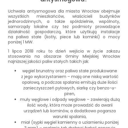
Uchwała antysmogowa dla miasta Wrocław obejmuje
wszystkich mieszkańców, właścicieli budynków
jednorodzinnych, a także spółdzielnie, wspólnoty,
samorządy lokalne czy też podmioty prowadzące
działalność gospodarczą, które użytkują instalacje
na paliwa stałe (kotły, piece lub kominki) o mocy
poniżej 1 MW.
1 lipca 2018 roku to dzień wejścia w życie zakazu
stosowania na obszarze Gminy Miejskiej Wrocław
najniższej jakości paliw stałych takich jak:
węgiel brunatny oraz paliwa stałe produkowane
z jego wykorzystaniem – mają one niską wartość
opałową, a podczas spalania emitują duże ilości
zanieczyszczeń pyłowych, siarkę czy benzo-α-
piren,
muły węglowe i odpady węglowe – zawierają dużą
ilość wody, która może prowadzić do awarii
urządzeń lub kominów, a dodatkowo pogarsza
warunki spalania,
miał (sypki węgiel kamienny o uziarnieniu poniżej