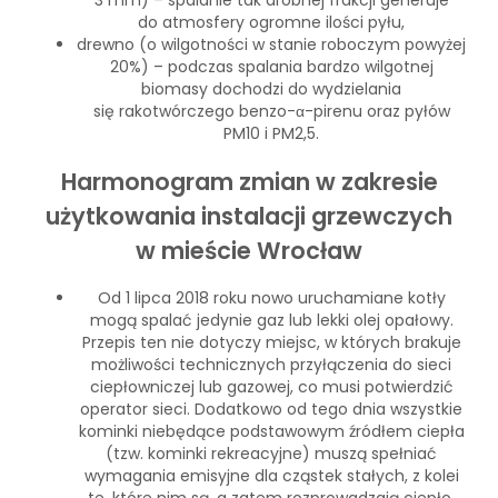
3 mm) – spalanie tak drobnej frakcji generuje
do atmosfery ogromne ilości pyłu,
drewno (o wilgotności w stanie roboczym powyżej
20%) – podczas spalania bardzo wilgotnej
biomasy dochodzi do wydzielania
się rakotwórczego benzo-α-pirenu oraz pyłów
PM10 i PM2,5.
Harmonogram zmian w zakresie
użytkowania instalacji grzewczych
w mieście Wrocław
Od 1 lipca 2018 roku nowo uruchamiane kotły
mogą spalać jedynie gaz lub lekki olej opałowy.
Przepis ten nie dotyczy miejsc, w których brakuje
możliwości technicznych przyłączenia do sieci
ciepłowniczej lub gazowej, co musi potwierdzić
operator sieci. Dodatkowo od tego dnia wszystkie
kominki niebędące podstawowym źródłem ciepła
(tzw. kominki rekreacyjne) muszą spełniać
wymagania emisyjne dla cząstek stałych, z kolei