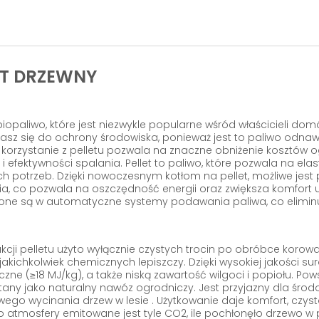
ET DRZEWNY
 biopaliwo, które jest niezwykle popularne wśród właścicieli do
iasz się do ochrony środowiska, ponieważ jest to paliwo odn
korzystanie z pelletu pozwala na znaczne obniżenie kosztów og
 i efektywności spalania. Pellet to paliwo, które pozwala na 
ch potrzeb. Dzięki nowoczesnym kotłom na pellet, możliwe je
ia, co pozwala na oszczędność energii oraz zwiększa komfort 
ne są w automatyczne systemy podawania paliwa, co eliminuj
kcji pelletu użyto wyłącznie czystych trocin po obróbce korow
akichkolwiek chemicznych lepiszczy. Dzięki wysokiej jakości su
zne (≥18 MJ/kg), a także niską zawartość wilgoci i popiołu. Po
any jako naturalny nawóz ogrodniczy. Jest przyjazny dla środo
go wycinania drzew w lesie . Użytkowanie daje komfort, czysto
o atmosfery emitowane jest tyle CO2, ile pochłonęło drzewo w 