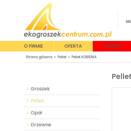
SK
O FIRMIE
OFERTA
OUTLET
Strona główna
»
Pellet
»
Pellet KOBIENIA
Pelle
Groszek
Pellet
Opał
Drzewne