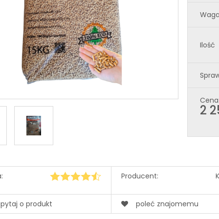
Waga
Ilość
Spraw
Cena
2 2
:
Producent:
pytaj o produkt
poleć znajomemu