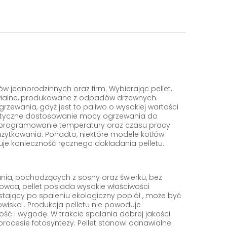
mów jednorodzinnych oraz firm. Wybierając pellet,
awialne, produkowane z odpadów drzewnych.
rzewania, gdyż jest to paliwo o wysokiej wartości
elastyczne dostosowanie mocy ogrzewania do
st programowanie temperatury oraz czasu pracy
użytkowania. Ponadto, niektóre modele kotłów
e konieczność ręcznego dokładania pelletu.
ania, pochodzących z sosny oraz świerku, bez
rowca, pellet posiada wysokie właściwości
wstający po spaleniu ekologiczny popiół , może być
wiska . Produkcja pelletu nie powoduje
ść i wygodę. W trakcie spalania dobrej jakości
procesie fotosyntezy. Pellet stanowi odnawialne