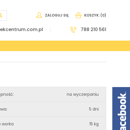
ZALOGUJ SIĘ
KOSZYK:
(0)
ekcentrum.com.pl
788 210 561
ępność:
na wyczerpaniu
awa:
5 dni
 worka
15 kg