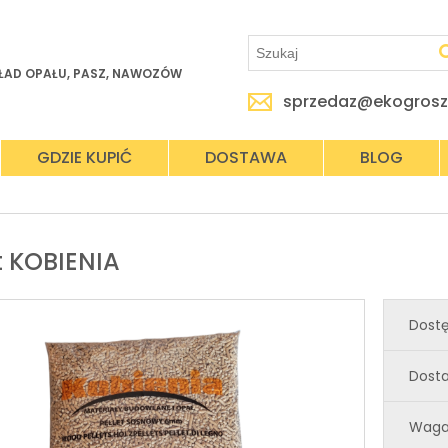
ŁAD OPAŁU, PASZ, NAWOZÓW
sprzedaz@ekogrosz
GDZIE KUPIĆ
DOSTAWA
BLOG
t KOBIENIA
Dost
Dost
Waga