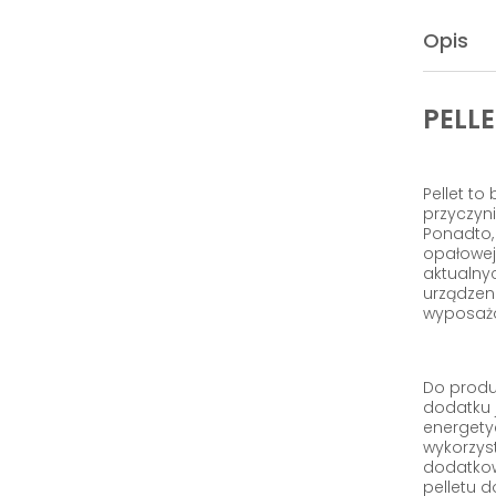
Opis
PELL
Pellet to
przyczyn
Ponadto, 
opałowej
aktualny
urządzen
wyposażo
Do produ
dodatku j
energetyc
wykorzyst
dodatkowe
pelletu d