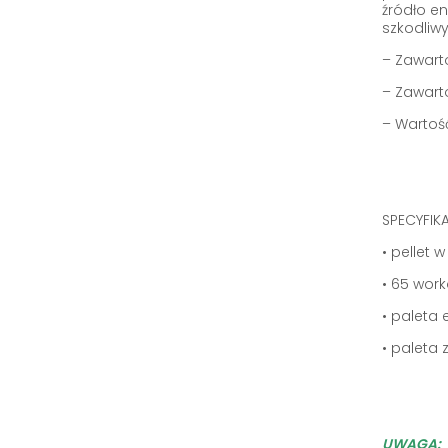
źródło e
szkodliwy
– Zawart
– Zawarto
– Wartoś
SPECYFI
• pellet 
• 65 work
• paleta
• paleta
UWAGA: