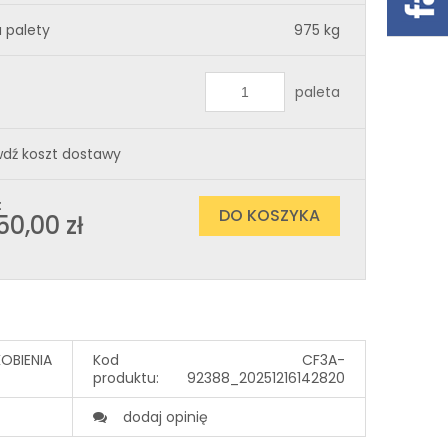
 palety
975 kg
paleta
dź koszt dostawy
:
DO KOSZYKA
50,00 zł
KOBIENIA
Kod
CF3A-
produktu:
92388_20251216142820
dodaj opinię