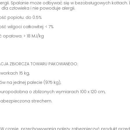
nergii. Spalanie może odbywać się w bezobsługowych kotłach. D
 dla człowieka i nie powoduje alergii.
ość popiołu: do 0.5%
ść wilgoci całkowitej: < 7%
ć opałowa: > 18 MJ/kg
KACJA ZBIORCZA TOWARU PAKOWANEGO:
w workach 15 kg,
ów na jednej palecie (975 kg),
 europodobna o zbliżonych wymiarach 100 x 120 cm,
 zabezpieczona strechem.
W czasie przechowywania należy zabezpieczyć produkt przed 