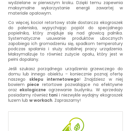
wydzielane w pierwszym kroku. Dzięki temu zapewnia
maksymalne wykorzystanie energii zawartej w
materiale opałowym.
Co więcej, kocioł retortowy stale dostarcza ekogroszek
do paleniska, wypychając popiół do specjalnego
popielnika, który znajduje się nad głowicą palnika.
Systematyczne usuwanie produktów ubocznych
zapobiega ich gromadzeniu się, spadkom temperatury
podczas spalania i służy stabilnej pracy urządzenia.
Maksymalizuje to również zużycie opału, który jest w
pełni dopalany.
Jeśli szukasz porządnego urządzenia grzewczego do
domu lub innego obiektu – koniecznie poznaj ofertę
naszego
sklepu internetowego
! Znajdziesz w niej
bowiem
piece
retortowe pozwalające na efektywne
oraz
ekologiczne
ogrzewanie budynku. W sprzedaży
posiadamy również
tani
i niezwykle wydajny
ekogroszek
luzem
lub
w workach
. Zapraszamy!