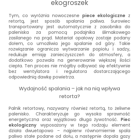
ekogroszek
Tym, co wyróżnia nowoczesne
piece ekologiczne
z
retortą, jest sposób spalania paliwa. Surowiec
transportowany jest automatycznie z zasobnika do
paleniska za pomocą podajnika ślimakowego
zasilanego na prąd. Materiał opałowy zostaje podany
dołem, co umożliwia jego spalanie od góry. Takie
rozwiązanie ogranicza wytwarzanie popiołu i sadzy,
redukuje emisję zanieczyszczeń do atmosfery, a
dodatkowo pozwala na generowanie większej ilości
ciepła. Ten proces nie mógłby odbywać się efektywnie
bez wentylatora i regulatora dostarczającego
odpowiednią dawkę powietrza.
Wydajność spalania – jak na nią wpływa
retorta?
Palnik retortowy, nazywany również retortą, to żeliwne
palenisko. Charakteryzuje go wysoka sprawność
energetyczna oraz wyjątkowo długa żywotność.
Piec
ekologiczny
wyposażony w tego rodzaju element
działa dwuetapowo – najpierw równomiernie spala
paliwo stałe podane od dołu, a następnie dopala gazy