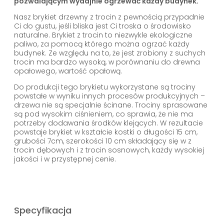
pozwalającym wydajnie ogrzewać każdy budynek.
Nasz brykiet drzewny z trocin z pewnością przypadnie
Ci do gustu, jeśli bliska jest Ci troska o środowisko
naturalne. Brykiet z trocin to niezwykle ekologiczne
paliwo, za pomocą którego można ogrzać każdy
budynek. Ze względu na to, że jest zrobiony z suchych
trocin ma bardzo wysoką, w porównaniu do drewna
opałowego, wartość opałową.
Do produkcji tego brykietu wykorzystane są trociny
powstałe w wyniku innych procesów produkcyjnych –
drzewa nie są specjalnie ścinane. Trociny sprasowane
są pod wysokim ciśnieniem, co sprawia, że nie ma
potrzeby dodawania środków klejących. W rezultacie
powstaje brykiet w kształcie kostki o długości 15 cm,
grubości 7cm, szerokości 10 cm składający się w z
trocin dębowych i z trocin sosnowych, każdy wysokiej
jakości i w przystępnej cenie.
Specyfikacja