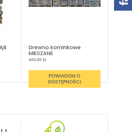
DĄB
Drewno kominkowe
MIESZANE
400,00 ZŁ
POWIADOM O
DOSTĘPNOŚCI
tu