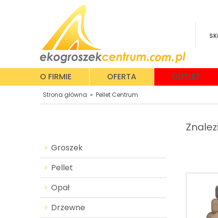
SK
O FIRMIE
OFERTA
OUTLET
Strona główna
»
Pellet Centrum
Znalez
Groszek
Pellet
Opał
Drzewne