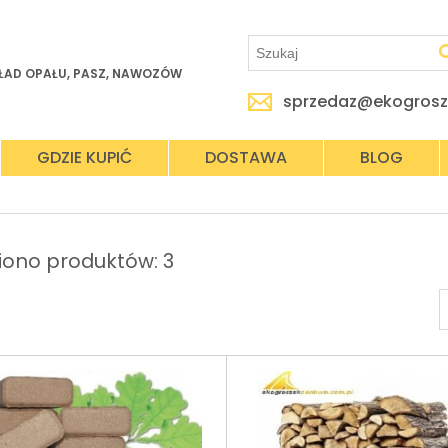
ŁAD OPAŁU, PASZ, NAWOZÓW
sprzedaz@ekogrosz
GDZIE KUPIĆ
DOSTAWA
BLOG
iono produktów: 3