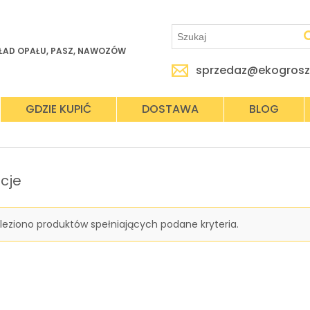
ŁAD OPAŁU, PASZ, NAWOZÓW
sprzedaz@ekogrosz
GDZIE KUPIĆ
DOSTAWA
BLOG
cje
aleziono produktów spełniających podane kryteria.