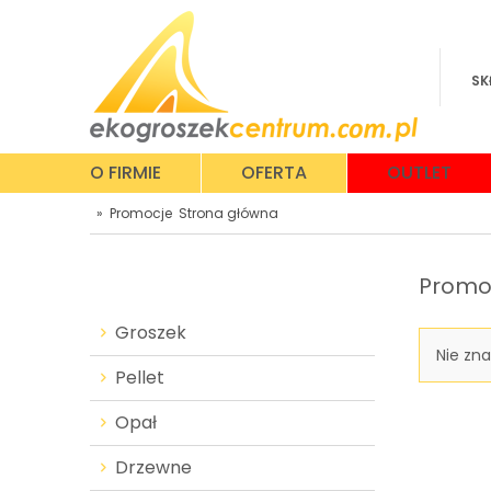
SK
O FIRMIE
OFERTA
OUTLET
»
Promocje
Strona główna
Promo
Groszek
Nie zn
Pellet
Opał
Drzewne