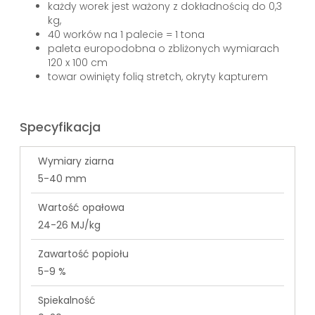
każdy worek jest ważony z dokładnością do 0,3
kg,
40 worków na 1 palecie = 1 tona
paleta europodobna o zbliżonych wymiarach
120 x 100 cm
towar owinięty folią stretch, okryty kapturem
Specyfikacja
Wymiary ziarna
5-40 mm
Wartość opałowa
24-26 MJ/kg
Zawartość popiołu
5-9 %
Spiekalność